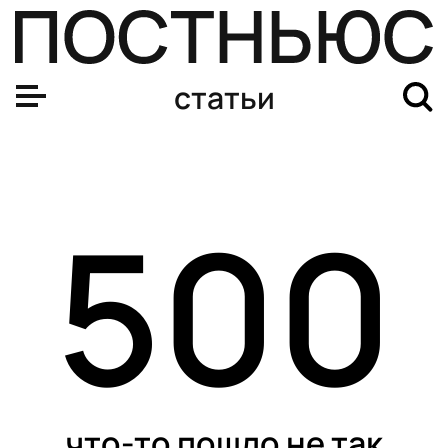
статьи
500
что-то пошло не так