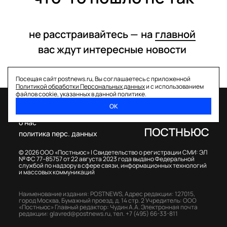
не расстраивайтесь —
на
главной
вас ждут интересные
новости
Посещая сайт postnews.ru, Вы соглашаетесь с приложенной
Политикой обработки Персональных данных
и с использованием
файлов cookie, указанных в данной политике.
ОК
спецпроекты
о нас
политика перс. данных
© 2026 ООО «Постньюс» |
Свидетельство о регистрации СМИ: ЭЛ
№ ФС 77–85757 от 22 августа 2023 года выдано Федеральной
службой по надзору в сфере связи, информационных технологий
и массовых коммуникаций
Наименование издания: POSTNEWS,
Адрес редакции: 127015,
город Москва, Бумажный проезд, д. 14 стр. 2
Учредитель: ООО
«Постньюс»
Главный редактор: Чудин А.А.
Электронная почта
редакции:
glavred@postnews.ru
,
тел.
+7 (495) 66-33-811