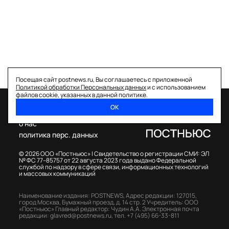
Посещая сайт postnews.ru, Вы соглашаетесь с приложенной
Политикой обработки Персональных данных
и с использованием
файлов cookie, указанных в данной политике.
ОК
спецпроекты
о нас
политика перс. данных
© 2026 ООО «Постньюс» |
Свидетельство о регистрации СМИ: ЭЛ
№ ФС 77–85757 от 22 августа 2023 года выдано Федеральной
службой по надзору в сфере связи, информационных технологий
и массовых коммуникаций
Наименование издания: POSTNEWS,
Адрес редакции: 127015,
город Москва, Бумажный проезд, д. 14 стр. 2
Учредитель: ООО
«Постньюс»
Главный редактор: Чудин А.А.
Электронная почта
редакции:
glavred@postnews.ru
,
тел.
+7 (495) 66-33-811