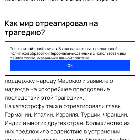
Как мир отреагировал на
трагедию?
Президент РФ Владимир Путин в связи с
Посещая сайт postnews.ru, Вы соглашаетесь с приложенной
Политикой обработки Персональных данных
и с использованием
трагедией уже
направил
королю Марокко свои
файлов cookie, указанных в данной политике.
соболезнования. Кроме того, председатель
ОК
Совфеда РФ Валентина Матвиенко выразила
поддержку народу Марокко и заявила о
надежде на «скорейшее преодоление
последствий этой трагедии».
На катастрофу также отреагировали главы
Германии, Италии, Израиля, Турции, Франции,
Индии и многих других стран. Большинство из
них предложило содействие в устранении
последствий землетрясения. Оказать «любую