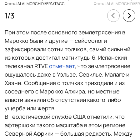
Фото: JALAL MORCHIDI/EPA/ТАСС
Фото: JALAL MORCHIDI/E
1
/
3
При этом после основного землетрясения в
Марокко были и другие — сейсмологи
зафиксировали сотни толчков, самый сильный
из которых достигал магнитуды 6. Испанский
телеканал RTVE
отмечает
, что землетрясение
ощущалось даже в Уэльве, Севилье, Малаге и
Хаэне. Сообщения о толчках приходили и из
соседнего с Марокко Алжира, но местные
власти заявили об отсутствии какого-либо
ущерба или жертв.
В Геологической службе США отметили, что
афтершоки такого масштаба в этом регионе
Северной Африки — большая редкость. Между