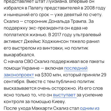
представляет штат Луизиана. Впервые он
избрался в Палату представителей в 2008 году
и нынешний его срок — уже девятый по счету.
Скализ — сторонник Дональда Трампа. За
поддержку экс-президента он едва не
поплатился жизнью. В 2017 году ультралевый
активист Джеймс Ходжкинсон тяжело ранил
его выстрелом из винтовки, но политик
выкарабкался.
С начала СВО Скализ поддерживал все пакеты
помощи Украине — включая
последний
законопроект
на $300 млн, который приняли 29
сентября. Вместе с тем публично политик
высказывается очень осторожно. Из его слов
ясно только то, что он
выступает
за усиление
контроля за помощью Киеву.
После ухода Маккарти Скализ стал
одним из