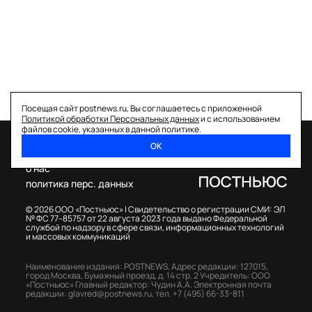
Посещая сайт postnews.ru, Вы соглашаетесь с приложенной
Политикой обработки Персональных данных
и с использованием
файлов cookie, указанных в данной политике.
ОК
спецпроекты
о нас
политика перс. данных
© 2026 ООО «Постньюс» |
Свидетельство о регистрации СМИ: ЭЛ
№ ФС 77–85757 от 22 августа 2023 года выдано Федеральной
службой по надзору в сфере связи, информационных технологий
и массовых коммуникаций
Наименование издания: POSTNEWS,
Адрес редакции: 127015,
город Москва, Бумажный проезд, д. 14 стр. 2
Учредитель: ООО
«Постньюс»
Главный редактор: Чудин А.А.
Электронная почта
редакции:
glavred@postnews.ru
,
тел.
+7 (495) 66-33-811