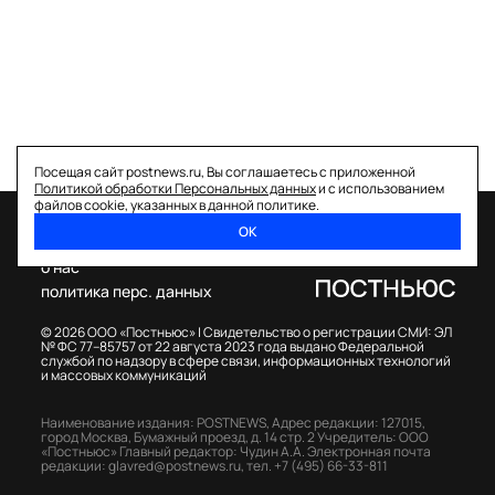
Посещая сайт postnews.ru, Вы соглашаетесь с приложенной
Политикой обработки Персональных данных
и с использованием
файлов cookie, указанных в данной политике.
ОК
спецпроекты
о нас
политика перс. данных
© 2026 ООО «Постньюс» |
Свидетельство о регистрации СМИ: ЭЛ
№ ФС 77–85757 от 22 августа 2023 года выдано Федеральной
службой по надзору в сфере связи, информационных технологий
и массовых коммуникаций
Наименование издания: POSTNEWS,
Адрес редакции: 127015,
город Москва, Бумажный проезд, д. 14 стр. 2
Учредитель: ООО
«Постньюс»
Главный редактор: Чудин А.А.
Электронная почта
редакции:
glavred@postnews.ru
,
тел.
+7 (495) 66-33-811