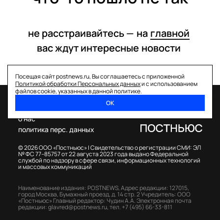
не расстраивайтесь —
на
главной
вас ждут интересные
новости
Посещая сайт postnews.ru, Вы соглашаетесь с приложенной
Политикой обработки Персональных данных
и с использованием
файлов cookie, указанных в данной политике.
ОК
спецпроекты
о нас
политика перс. данных
© 2026 ООО «Постньюс» |
Свидетельство о регистрации СМИ: ЭЛ
№ ФС 77–85757 от 22 августа 2023 года выдано Федеральной
службой по надзору в сфере связи, информационных технологий
и массовых коммуникаций
Наименование издания: POSTNEWS,
Адрес редакции: 127015,
город Москва, Бумажный проезд, д. 14 стр. 2
Учредитель: ООО
«Постньюс»
Главный редактор: Чудин А.А.
Электронная почта
редакции:
glavred@postnews.ru
,
тел.
+7 (495) 66-33-811