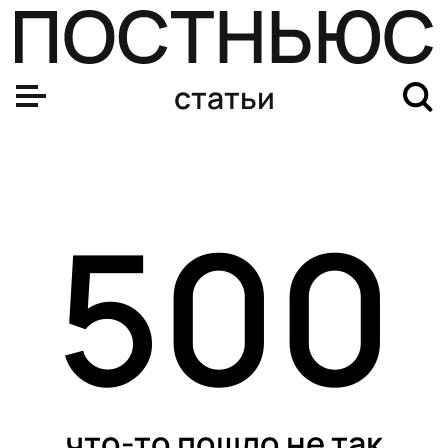
статьи
500
что-то пошло не так