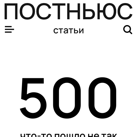
статьи
500
что-то пошло не так