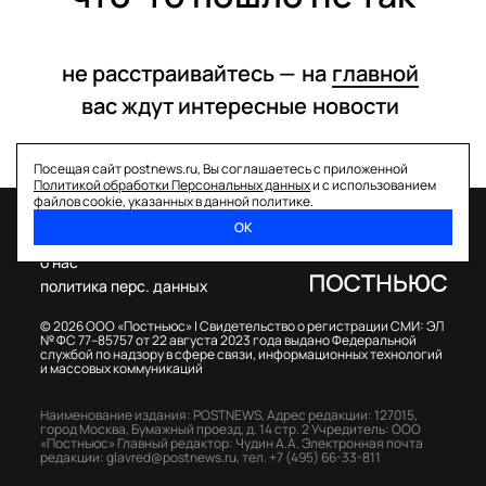
не расстраивайтесь —
на
главной
вас ждут интересные
новости
Посещая сайт postnews.ru, Вы соглашаетесь с приложенной
Политикой обработки Персональных данных
и с использованием
файлов cookie, указанных в данной политике.
ОК
спецпроекты
о нас
политика перс. данных
© 2026 ООО «Постньюс» |
Свидетельство о регистрации СМИ: ЭЛ
№ ФС 77–85757 от 22 августа 2023 года выдано Федеральной
службой по надзору в сфере связи, информационных технологий
и массовых коммуникаций
Наименование издания: POSTNEWS,
Адрес редакции: 127015,
город Москва, Бумажный проезд, д. 14 стр. 2
Учредитель: ООО
«Постньюс»
Главный редактор: Чудин А.А.
Электронная почта
редакции:
glavred@postnews.ru
,
тел.
+7 (495) 66-33-811