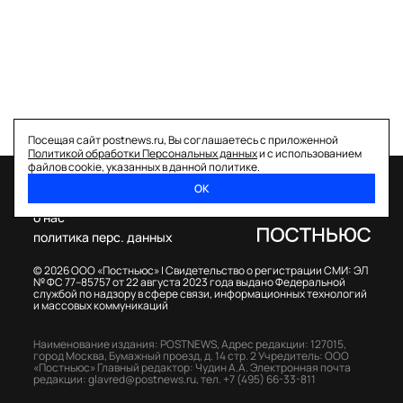
Посещая сайт postnews.ru, Вы соглашаетесь с приложенной
Политикой обработки Персональных данных
и с использованием
файлов cookie, указанных в данной политике.
ОК
спецпроекты
о нас
политика перс. данных
© 2026 ООО «Постньюс» |
Свидетельство о регистрации СМИ: ЭЛ
№ ФС 77–85757 от 22 августа 2023 года выдано Федеральной
службой по надзору в сфере связи, информационных технологий
и массовых коммуникаций
Наименование издания: POSTNEWS,
Адрес редакции: 127015,
город Москва, Бумажный проезд, д. 14 стр. 2
Учредитель: ООО
«Постньюс»
Главный редактор: Чудин А.А.
Электронная почта
редакции:
glavred@postnews.ru
,
тел.
+7 (495) 66-33-811