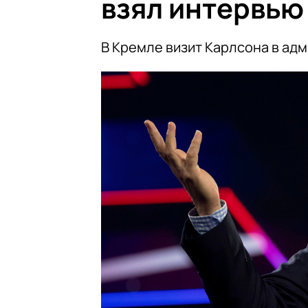
взял интервью
В Кремле визит Карлсона в ад