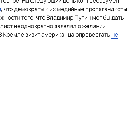
 театре. На следующий день конгрессвумен
а
, что демократы и их медийные пропагандисты
жности того, что Владимир Путин мог бы дать
лист неоднократно заявлял о желании
 В Кремле визит американца опровергать
не