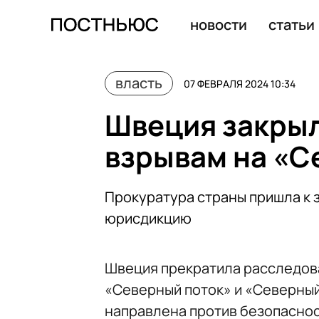
Newsweek: Такер Карлсон взял интервью у Путина
новости
статьи
власть
07 ФЕВРАЛЯ 2024 10:34
Швеция закрыл
взрывам на «С
Прокуратура страны пришла к з
юрисдикцию
Швеция прекратила расследова
«Северный поток» и «Северный 
направлена против безопаснос