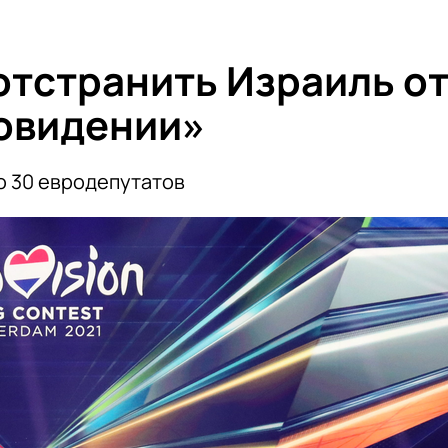
отстранить Израиль о
ровидении»
о 30 евродепутатов