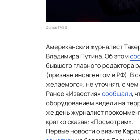
Zuma/TASS
Американский журналист Такер
Владимира Путина. Об этом
со
бывшего главного редактора 
(признан иноагентом в РФ). В 
желаемого», не уточняя, о чем
Ранее «Известия»
сообщали
, 
оборудованием видели на терр
же день журналист прокоммен
кратко сказав: «Посмотрим».
Первые новости о визите Карлс