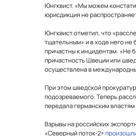
Юнгквист. «Мы можем констати
юрисдикция не распространяет
Юнгквист отметил, что «рассл
тщательным» и в ходе него не
причастны к инцидентам: «Не 
причастность Швеции или шведс
осуществлена в международны
При этом шведской прокуратур
подозреваемого. Теперь расс
передала германским властям 
Взрывы на российских экспорт
«Северный поток-2»
произошл