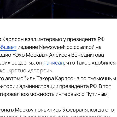
 Карлсон взял интервью у президента РФ
общает
издание Newsweek со ссылкой на
радио «Эхо Москвы» Алексея Венедиктова
своих соцсетях он
написал
, что Такер «добился
 конкретно идет речь.
что автомобиль Такера Карлсона со съемочным
итории администрации президента РФ. В тот
тировал возможность интервью с Путиным,
она в Москву появились 3 февраля, когда его