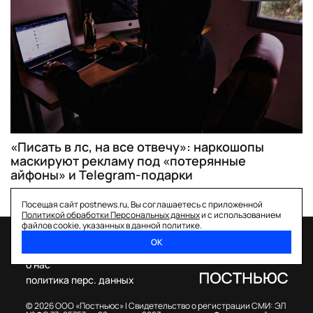
«Писать в лс, на все отвечу»: наркошопы
маскируют рекламу под «потерянные
айфоны» и Telegram-подарки
Посещая сайт postnews.ru, Вы соглашаетесь с приложенной
Политикой обработки Персональных данных
и с использованием
файлов cookie, указанных в данной политике.
ОК
спецпроекты
о нас
политика перс. данных
© 2026 ООО «Постньюс» |
Свидетельство о регистрации СМИ: ЭЛ