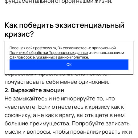
фундаментальной опорой нашей жизни.
Как победить экзистенциальный
кризис?
1. Положитесь на близких
Посещая сайт postnews.ru, Вы соглашаетесь с приложенной
Политикой обработки Персональных данных
и с использованием
Поддержка друзей и семьи имеет решающее
файлов cookie, указанных в данной политике.
значение, когда мы сталкиваемся с
ОК
серьезными проблемами. Она поможет
почувствовать себя менее одинокими.
2. Выражайте эмоции
Не замыкайтесь и не игнорируйте то, что
чувствуете. Если отнесетесь к кризису как к
союзнику, а не как к врагу, вы отыщете в нем
большие преимущества. Попробуйте записать
мысли и вопросы, чтобы проанализировать их и