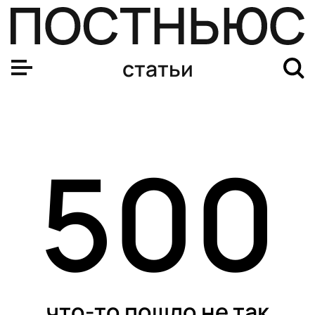
статьи
500
что-то пошло не так