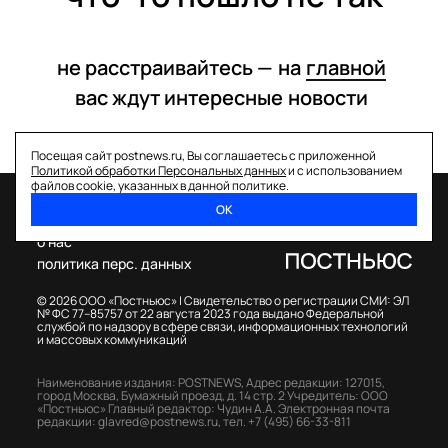
не расстраивайтесь —
на
главной
вас ждут интересные
новости
Посещая сайт postnews.ru, Вы соглашаетесь с приложенной
Политикой обработки Персональных данных
и с использованием
файлов cookie, указанных в данной политике.
ОК
спецпроекты
о нас
политика перс. данных
© 2026 ООО «Постньюс» |
Свидетельство о регистрации СМИ: ЭЛ
№ ФС 77–85757 от 22 августа 2023 года выдано Федеральной
службой по надзору в сфере связи, информационных технологий
и массовых коммуникаций
Наименование издания: POSTNEWS,
Адрес редакции: 127015,
город Москва, Бумажный проезд, д. 14 стр. 2
Учредитель: ООО
«Постньюс»
Главный редактор: Чудин А.А.
Электронная почта
редакции:
glavred@postnews.ru
,
тел.
+7 (495) 66-33-811