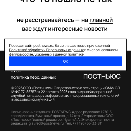
не расстраивайтесь —
на
главной
вас ждут интересные
новости
Посещая сайт postnews.ru, Вы соглашаетесь с приложенной
Политикой обработки Персональных данных
и с использованием
файлов cookie, указанных в данной политике.
ОК
спецпроекты
о нас
политика перс. данных
© 2026 ООО «Постньюс» |
Свидетельство о регистрации СМИ: ЭЛ
№ ФС 77–85757 от 22 августа 2023 года выдано Федеральной
службой по надзору в сфере связи, информационных технологий
и массовых коммуникаций
Наименование издания: POSTNEWS,
Адрес редакции: 127015,
город Москва, Бумажный проезд, д. 14 стр. 2
Учредитель: ООО
«Постньюс»
Главный редактор: Чудин А.А.
Электронная почта
редакции:
glavred@postnews.ru
,
тел.
+7 (495) 66-33-811