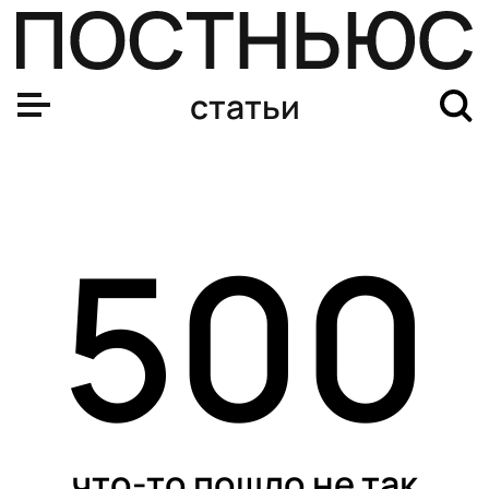
статьи
500
что-то пошло не так