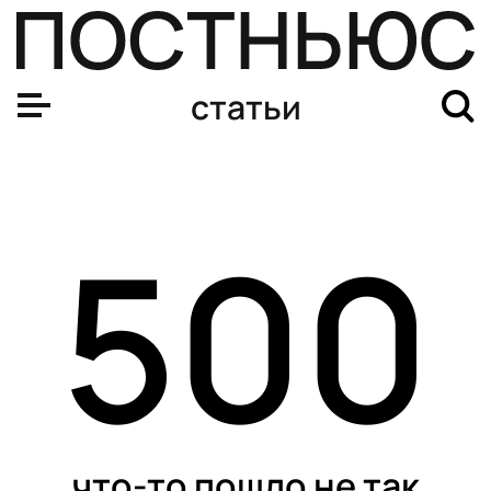
статьи
500
что-то пошло не так