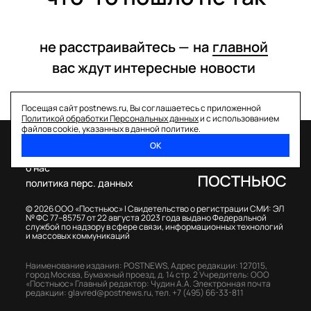
не расстраивайтесь —
на
главной
вас ждут интересные
новости
Посещая сайт postnews.ru, Вы соглашаетесь с приложенной
Политикой обработки Персональных данных
и с использованием
файлов cookie, указанных в данной политике.
ОК
спецпроекты
о нас
политика перс. данных
© 2026 ООО «Постньюс» |
Свидетельство о регистрации СМИ: ЭЛ
№ ФС 77–85757 от 22 августа 2023 года выдано Федеральной
службой по надзору в сфере связи, информационных технологий
и массовых коммуникаций
Наименование издания: POSTNEWS,
Адрес редакции: 127015,
город Москва, Бумажный проезд, д. 14 стр. 2
Учредитель: ООО
«Постньюс»
Главный редактор: Чудин А.А.
Электронная почта
редакции:
glavred@postnews.ru
,
тел.
+7 (495) 66-33-811