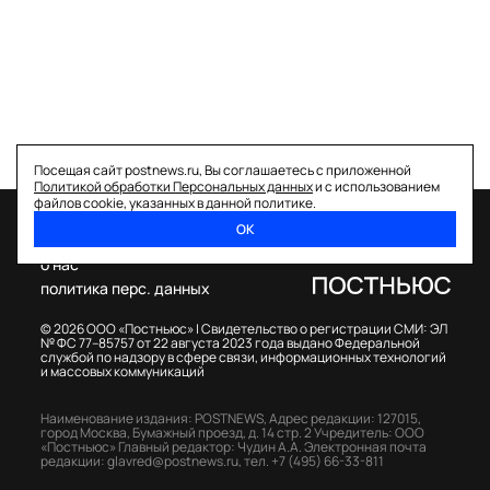
Посещая сайт postnews.ru, Вы соглашаетесь с приложенной
Политикой обработки Персональных данных
и с использованием
файлов cookie, указанных в данной политике.
ОК
спецпроекты
о нас
политика перс. данных
© 2026 ООО «Постньюс» |
Свидетельство о регистрации СМИ: ЭЛ
№ ФС 77–85757 от 22 августа 2023 года выдано Федеральной
службой по надзору в сфере связи, информационных технологий
и массовых коммуникаций
Наименование издания: POSTNEWS,
Адрес редакции: 127015,
город Москва, Бумажный проезд, д. 14 стр. 2
Учредитель: ООО
«Постньюс»
Главный редактор: Чудин А.А.
Электронная почта
редакции:
glavred@postnews.ru
,
тел.
+7 (495) 66-33-811