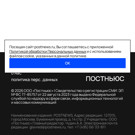
Посещая сайт postnews.ru, Вы соглашаетесь с приложенной
Политикой обработки Персональных данных
и с использованием
файлов cookie, указанных в данной политике.
ОК
спецпроекты
о нас
политика перс. данных
© 2026 ООО «Постньюс» |
Свидетельство о регистрации СМИ: ЭЛ
№ ФС 77–85757 от 22 августа 2023 года выдано Федеральной
службой по надзору в сфере связи, информационных технологий
и массовых коммуникаций
Наименование издания: POSTNEWS,
Адрес редакции: 127015,
город Москва, Бумажный проезд, д. 14 стр. 2
Учредитель: ООО
«Постньюс»
Главный редактор: Чудин А.А.
Электронная почта
редакции:
glavred@postnews.ru
,
тел.
+7 (495) 66-33-811