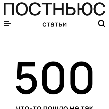
статьи
500
что-то пошло не так