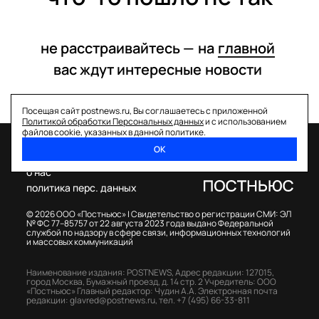
не расстраивайтесь —
на
главной
вас ждут интересные
новости
Посещая сайт postnews.ru, Вы соглашаетесь с приложенной
Политикой обработки Персональных данных
и с использованием
файлов cookie, указанных в данной политике.
ОК
спецпроекты
о нас
политика перс. данных
© 2026 ООО «Постньюс» |
Свидетельство о регистрации СМИ: ЭЛ
№ ФС 77–85757 от 22 августа 2023 года выдано Федеральной
службой по надзору в сфере связи, информационных технологий
и массовых коммуникаций
Наименование издания: POSTNEWS,
Адрес редакции: 127015,
город Москва, Бумажный проезд, д. 14 стр. 2
Учредитель: ООО
«Постньюс»
Главный редактор: Чудин А.А.
Электронная почта
редакции:
glavred@postnews.ru
,
тел.
+7 (495) 66-33-811