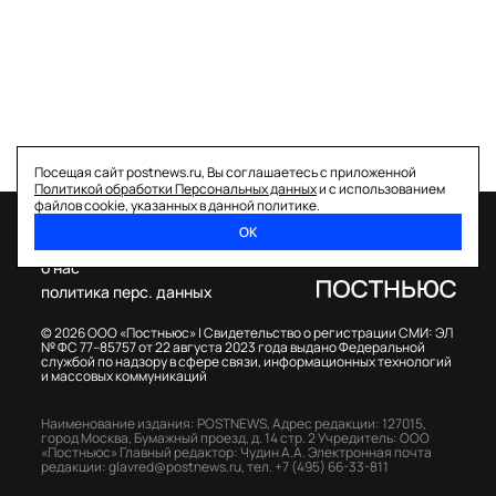
Посещая сайт postnews.ru, Вы соглашаетесь с приложенной
Политикой обработки Персональных данных
и с использованием
файлов cookie, указанных в данной политике.
ОК
спецпроекты
о нас
политика перс. данных
© 2026 ООО «Постньюс» |
Свидетельство о регистрации СМИ: ЭЛ
№ ФС 77–85757 от 22 августа 2023 года выдано Федеральной
службой по надзору в сфере связи, информационных технологий
и массовых коммуникаций
Наименование издания: POSTNEWS,
Адрес редакции: 127015,
город Москва, Бумажный проезд, д. 14 стр. 2
Учредитель: ООО
«Постньюс»
Главный редактор: Чудин А.А.
Электронная почта
редакции:
glavred@postnews.ru
,
тел.
+7 (495) 66-33-811