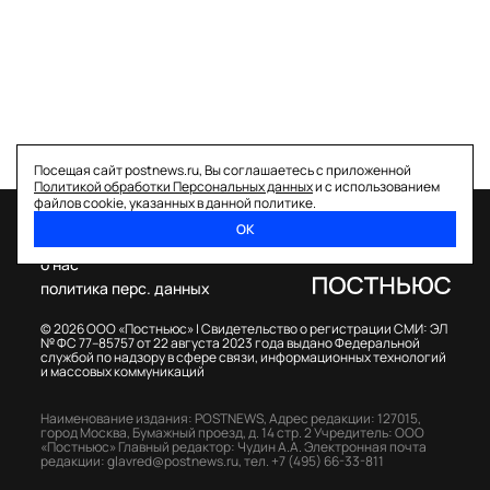
Посещая сайт postnews.ru, Вы соглашаетесь с приложенной
Политикой обработки Персональных данных
и с использованием
файлов cookie, указанных в данной политике.
ОК
спецпроекты
о нас
политика перс. данных
© 2026 ООО «Постньюс» |
Свидетельство о регистрации СМИ: ЭЛ
№ ФС 77–85757 от 22 августа 2023 года выдано Федеральной
службой по надзору в сфере связи, информационных технологий
и массовых коммуникаций
Наименование издания: POSTNEWS,
Адрес редакции: 127015,
город Москва, Бумажный проезд, д. 14 стр. 2
Учредитель: ООО
«Постньюс»
Главный редактор: Чудин А.А.
Электронная почта
редакции:
glavred@postnews.ru
,
тел.
+7 (495) 66-33-811