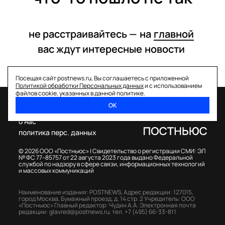
не расстраивайтесь —
на
главной
вас ждут интересные
новости
Посещая сайт postnews.ru, Вы соглашаетесь с приложенной
Политикой обработки Персональных данных
и с использованием
файлов cookie, указанных в данной политике.
ОК
спецпроекты
о нас
политика перс. данных
© 2026 ООО «Постньюс» |
Свидетельство о регистрации СМИ: ЭЛ
№ ФС 77–85757 от 22 августа 2023 года выдано Федеральной
службой по надзору в сфере связи, информационных технологий
и массовых коммуникаций
Наименование издания: POSTNEWS,
Адрес редакции: 127015,
город Москва, Бумажный проезд, д. 14 стр. 2
Учредитель: ООО
«Постньюс»
Главный редактор: Чудин А.А.
Электронная почта
редакции:
glavred@postnews.ru
,
тел.
+7 (495) 66-33-811