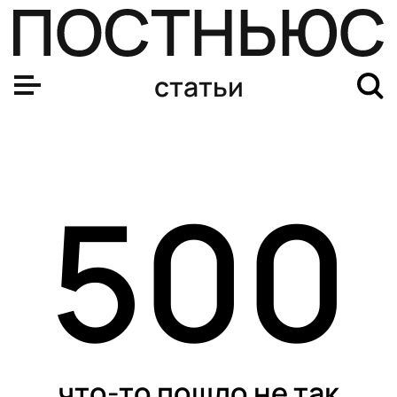
статьи
500
что-то пошло не так