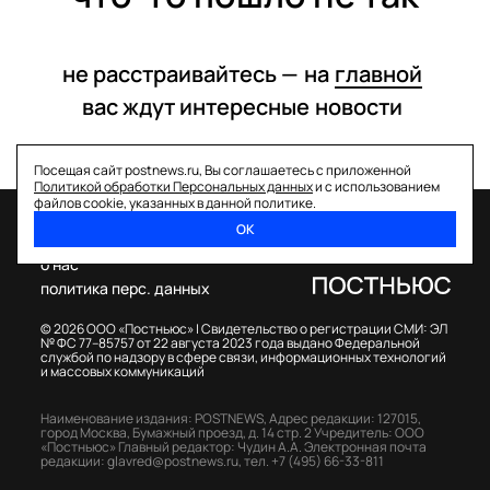
не расстраивайтесь —
на
главной
вас ждут интересные
новости
Посещая сайт postnews.ru, Вы соглашаетесь с приложенной
Политикой обработки Персональных данных
и с использованием
файлов cookie, указанных в данной политике.
ОК
спецпроекты
о нас
политика перс. данных
© 2026 ООО «Постньюс» |
Свидетельство о регистрации СМИ: ЭЛ
№ ФС 77–85757 от 22 августа 2023 года выдано Федеральной
службой по надзору в сфере связи, информационных технологий
и массовых коммуникаций
Наименование издания: POSTNEWS,
Адрес редакции: 127015,
город Москва, Бумажный проезд, д. 14 стр. 2
Учредитель: ООО
«Постньюс»
Главный редактор: Чудин А.А.
Электронная почта
редакции:
glavred@postnews.ru
,
тел.
+7 (495) 66-33-811