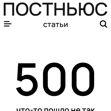
статьи
500
что-то пошло не так