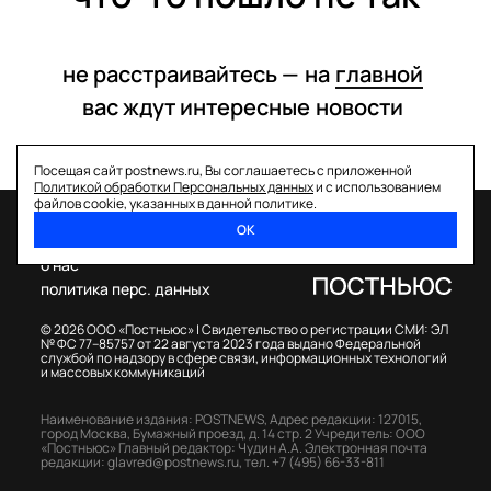
не расстраивайтесь —
на
главной
вас ждут интересные
новости
Посещая сайт postnews.ru, Вы соглашаетесь с приложенной
Политикой обработки Персональных данных
и с использованием
файлов cookie, указанных в данной политике.
ОК
спецпроекты
о нас
политика перс. данных
© 2026 ООО «Постньюс» |
Свидетельство о регистрации СМИ: ЭЛ
№ ФС 77–85757 от 22 августа 2023 года выдано Федеральной
службой по надзору в сфере связи, информационных технологий
и массовых коммуникаций
Наименование издания: POSTNEWS,
Адрес редакции: 127015,
город Москва, Бумажный проезд, д. 14 стр. 2
Учредитель: ООО
«Постньюс»
Главный редактор: Чудин А.А.
Электронная почта
редакции:
glavred@postnews.ru
,
тел.
+7 (495) 66-33-811