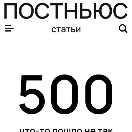
статьи
500
что-то пошло не так