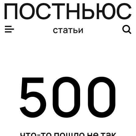
статьи
500
что-то пошло не так