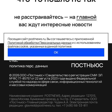
не расстраивайтесь —
на
главной
вас ждут интересные
новости
Посещая сайт postnews.ru, Вы соглашаетесь с приложенной
Политикой обработки Персональных данных
и с использованием
файлов cookie, указанных в данной политике.
ОК
спецпроекты
о нас
политика перс. данных
© 2026 ООО «Постньюс» |
Свидетельство о регистрации СМИ: ЭЛ
№ ФС 77–85757 от 22 августа 2023 года выдано Федеральной
службой по надзору в сфере связи, информационных технологий
и массовых коммуникаций
Наименование издания: POSTNEWS,
Адрес редакции: 127015,
город Москва, Бумажный проезд, д. 14 стр. 2
Учредитель: ООО
«Постньюс»
Главный редактор: Чудин А.А.
Электронная почта
редакции:
glavred@postnews.ru
,
тел.
+7 (495) 66-33-811